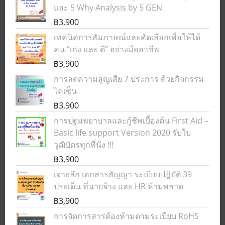
และ 5 Why Analysis by 5 GEN
฿3,900
เทคนิคการสัมภาษณ์และคัดเลือกเพื่อให้ได้
คน “เก่ง และ ดี” อย่างมืออาชีพ
฿3,900
การลดความสูญเสีย 7 ประการ ด้วยกิจกรรม
ไคเซ็น
฿3,900
การปฐมพยาบาลและกู้ชีพเบื้องต้น First Aid –
Basic life support Version 2020 รับใบ
วุฒิบัตรทุกที่นั่ง !!!
฿3,900
เจาะลึก เอกสารสัญญา ระเบียบปฎิบัติ 39
ประเด็น ที่นายจ้าง และ HR ห้ามพลาด
฿3,900
การจัดการสารต้องห้ามตามระเบียบ RoHS