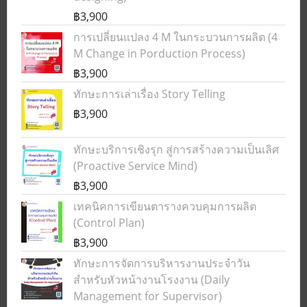
฿3,900
การเปลี่ยนแปลง 4 M ในกระบวนการผลิต (4
M Change in Porduction Process)
฿3,900
ทักษะการเล่าเรื่อง Story Telling
฿3,900
ทักษะบริการเชิงรุก สู่การสร้างความเป็นเลิศ
(Proactive Service Mind)
฿3,900
เทคนิคการเขียนตารางควบคุมการผลิต
(Control Plan)
฿3,900
ทักษะการจัดการบริหารงานประจำวัน
สำหรับหัวหน้างานโรงงาน (Daily
Management for Supervisor)