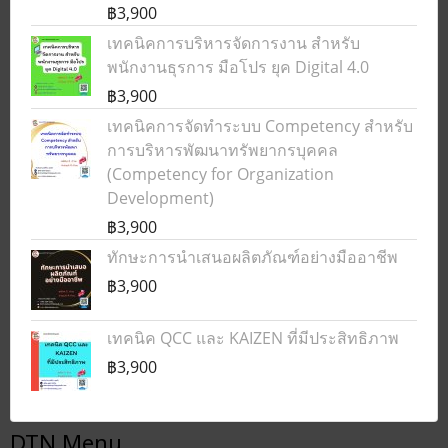
฿3,900
เทคนิคการบริหารจัดการงาน สำหรับ
พนักงานธุรการ มือโปร ยุค Digital 4.0
฿3,900
เทคนิคการจัดทำระบบ Competency สำหรับ
การบริหารพัฒนาทรัพยากรบุคคล
(Competency for Organization
Development)
฿3,900
ทักษะการนำเสนอผลิตภัณฑ์อย่างมืออาชีพ
฿3,900
เทคนิค QCC และ KAIZEN ที่มีประสิทธิภาพ
฿3,900
DTN Menu