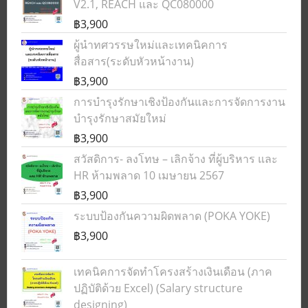
V2.1, REACH และ QC080000
฿3,900
ผู้นำทศวรรษใหม่และเทคนิคการ
สื่อสาร(ระดับหัวหน้างาน)
฿3,900
การบำรุงรักษาเชิงป้องกันและการจัดการงาน
บำรุงรักษาสมัยใหม่
฿3,900
สวัสดิการ- ลงโทษ – เลิกจ้าง ที่ผู้บริหาร และ
HR ห้ามพลาด 10 เมษายน 2567
฿3,900
ระบบป้องกันความผิดพลาด (POKA YOKE)
฿3,900
เทคนิคการจัดทำโครงสร้างเงินเดือน (ภาค
ปฏิบัติด้วย Excel) (Salary structure
designing)