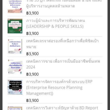
รวม 35 ฎีกาคดีแรงงานที่ยอดฮิต นายจ้างและ
ผู้บริหารงานบุคคลห้ามพลาด
฿3,900
ภาวะผู้นำและการบริหารพัฒนาคน
(LEADERSHIP & PEOPLE SKILLS)
฿3,900
เทคนิคเจรจาต่อรองที่เหนือกว่าเพื่อพิชิตเป้า
หมาย
฿3,900
เทคนิคการขาย เพื่อการเป็นมืออาชีพขั้นเทพ
2024
฿3,900
การบริหารจัดการองค์กรด้วยระบบ ERP
(Enterprise Resource Planning
Management))
฿3,900
เทคนิคการวิเคราะห์ปัญหาด้วย 8D Report