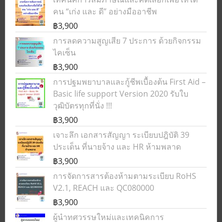
คน “เก่ง และ ดี” อย่างมืออาชีพ
฿3,900
การลดความสูญเสีย 7 ประการ ด้วยกิจกรรม
ไคเซ็น
฿3,900
การปฐมพยาบาลและกู้ชีพเบื้องต้น First Aid –
Basic life support Version 2020 รับใบ
วุฒิบัตรทุกที่นั่ง !!!
฿3,900
เจาะลึก เอกสารสัญญา ระเบียบปฎิบัติ 39
ประเด็น ที่นายจ้าง และ HR ห้ามพลาด
฿3,900
การจัดการสารต้องห้ามตามระเบียบ RoHS
V2.1, REACH และ QC080000
฿3,900
ผู้นำทศวรรษใหม่และเทคนิคการ