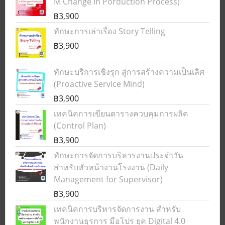
M Change in Porduction Process)
฿3,900
ทักษะการเล่าเรื่อง Story Telling
฿3,900
ทักษะบริการเชิงรุก สู่การสร้างความเป็นเลิศ
(Proactive Service Mind)
฿3,900
เทคนิคการเขียนตารางควบคุมการผลิต
(Control Plan)
฿3,900
ทักษะการจัดการบริหารงานประจำวัน
สำหรับหัวหน้างานโรงงาน (Daily
Management for Supervisor)
฿3,900
เทคนิคการบริหารจัดการงาน สำหรับ
พนักงานธุรการ มือโปร ยุค Digital 4.0