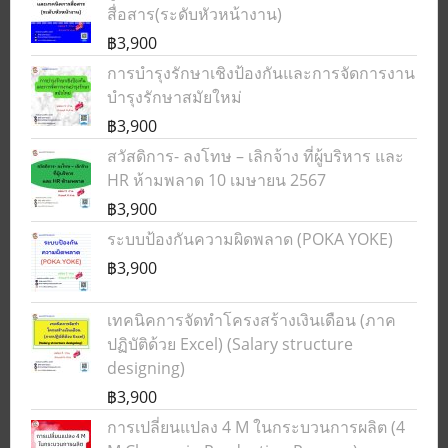
สื่อสาร(ระดับหัวหน้างาน)
฿3,900
การบำรุงรักษาเชิงป้องกันและการจัดการงาน
บำรุงรักษาสมัยใหม่
฿3,900
สวัสดิการ- ลงโทษ – เลิกจ้าง ที่ผู้บริหาร และ
HR ห้ามพลาด 10 เมษายน 2567
฿3,900
ระบบป้องกันความผิดพลาด (POKA YOKE)
฿3,900
เทคนิคการจัดทำโครงสร้างเงินเดือน (ภาค
ปฏิบัติด้วย Excel) (Salary structure
designing)
฿3,900
การเปลี่ยนแปลง 4 M ในกระบวนการผลิต (4