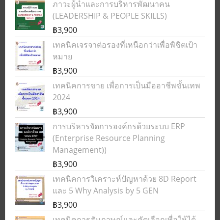
ภาวะผู้นำและการบริหารพัฒนาคน
(LEADERSHIP & PEOPLE SKILLS)
฿3,900
เทคนิคเจรจาต่อรองที่เหนือกว่าเพื่อพิชิตเป้า
หมาย
฿3,900
เทคนิคการขาย เพื่อการเป็นมืออาชีพขั้นเทพ
2024
฿3,900
การบริหารจัดการองค์กรด้วยระบบ ERP
(Enterprise Resource Planning
Management))
฿3,900
เทคนิคการวิเคราะห์ปัญหาด้วย 8D Report
และ 5 Why Analysis by 5 GEN
฿3,900
เทคนิคการสัมภาษณ์และคัดเลือกเพื่อให้ได้