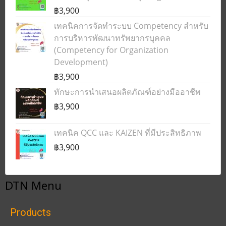
฿3,900
เทคนิคการจัดทำระบบ Competency สำหรับ
การบริหารพัฒนาทรัพยากรบุคคล
(Competency for Organization
Development)
฿3,900
ทักษะการนำเสนอผลิตภัณฑ์อย่างมืออาชีพ
฿3,900
เทคนิค QCC และ KAIZEN ที่มีประสิทธิภาพ
฿3,900
DTN Menu
Products