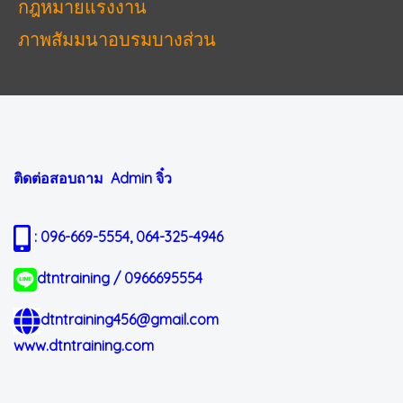
กฎหมายแรงงาน
ภาพสัมมนาอบรมบางส่วน
ติดต่อสอบถาม Admin
จิ๋ว
: 096-669-5554, 064-325-4946
dtntraining / 0966695554
dtntraining456@gmail.com
www.dtntraining.com