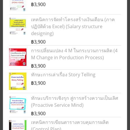
฿3,900
เทคนิคการจัดทำโครงสร้างเงินเดือน (ภาค
ปฏิบัติด้วย Excel) (Salary structure
designing)
฿3,900
การเปลี่ยนแปลง 4 M ในกระบวนการผลิต (4
M Change in Porduction Process)
฿3,900
ทักษะการเล่าเรื่อง Story Telling
฿3,900
ทักษะบริการเชิงรุก สู่การสร้างความเป็นเลิศ
(Proactive Service Mind)
฿3,900
เทคนิคการเขียนตารางควบคุมการผลิต
(Control Plan)