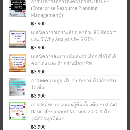
การบริหารจัดการองค์กรด้วยระบบ ERP
(Enterprise Resource Planning
Management))
฿3,900
เทคนิคการวิเคราะห์ปัญหาด้วย 8D Report
และ 5 Why Analysis by 5 GEN
฿3,900
เทคนิคการสัมภาษณ์และคัดเลือกเพื่อให้ได้
คน “เก่ง และ ดี” อย่างมืออาชีพ
฿3,900
การลดความสูญเสีย 7 ประการ ด้วยกิจกรรม
ไคเซ็น
฿3,900
การปฐมพยาบาลและกู้ชีพเบื้องต้น First Aid –
Basic life support Version 2020 รับใบ
วุฒิบัตรทุกที่นั่ง !!!
฿3,900