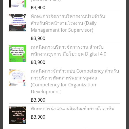
฿3,900
ทักษะการจัดการบริหารงานประจำวัน
สำหรับหัวหน้างานโรงงาน (Daily
Management for Supervisor)
฿3,900
เทคนิคการบริหารจัดการงาน สำหรับ
พนักงานธุรการ มือโปร ยุค Digital 4.0
฿3,900
เทคนิคการจัดทำระบบ Competency สำหรับ
การบริหารพัฒนาทรัพยากรบุคคล
(Competency for Organization
Development)
฿3,900
ทักษะการนำเสนอผลิตภัณฑ์อย่างมืออาชีพ
฿3,900