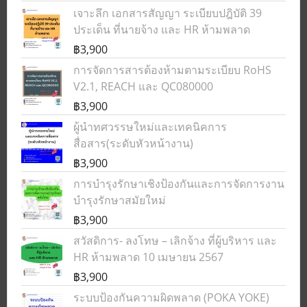
เจาะลึก เอกสารสัญญา ระเบียบปฎิบัติ 39
ประเด็น ที่นายจ้าง และ HR ห้ามพลาด
฿3,900
การจัดการสารต้องห้ามตามระเบียบ RoHS
V2.1, REACH และ QC080000
฿3,900
ผู้นำทศวรรษใหม่และเทคนิคการ
สื่อสาร(ระดับหัวหน้างาน)
฿3,900
การบำรุงรักษาเชิงป้องกันและการจัดการงาน
บำรุงรักษาสมัยใหม่
฿3,900
สวัสดิการ- ลงโทษ – เลิกจ้าง ที่ผู้บริหาร และ
HR ห้ามพลาด 10 เมษายน 2567
฿3,900
ระบบป้องกันความผิดพลาด (POKA YOKE)