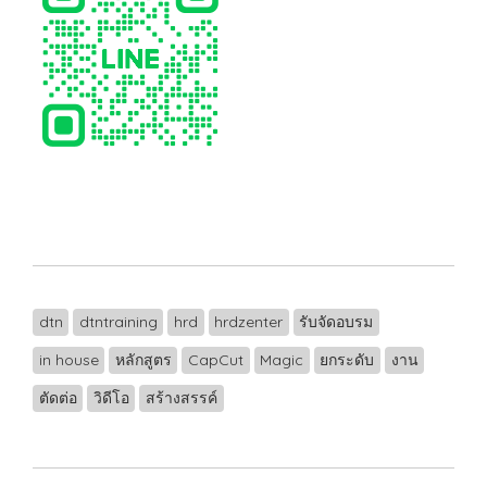
dtn
dtntraining
hrd
hrdzenter
รับจัดอบรม
in house
หลักสูตร
CapCut
Magic
ยกระดับ
งาน
ตัดต่อ
วิดีโอ
สร้างสรรค์