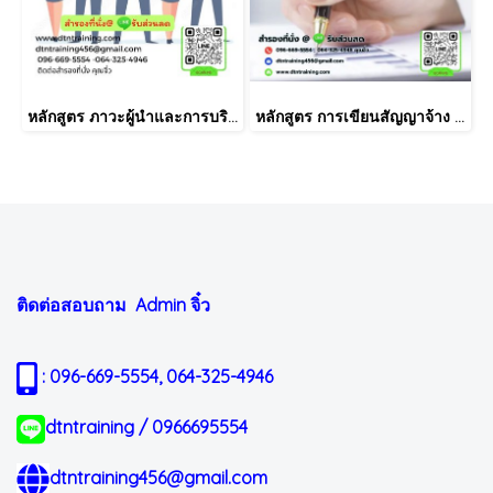
หลักสูตร ภาวะผู้นำและการบริหารพัฒนาคน (LEADERSHIP & PEOPLE SKILLS)
หลักสูตร การเขียนสัญญาจ้าง ระเบียบปฏิบัติ ประกาศ หรือคำสั่งของผู้บริหารงานบุคคล
ติดต่อสอบถาม Admin
จิ๋ว
: 096-669-5554, 064-325-4946
dtntraining / 0966695554
dtntraining456@gmail.com