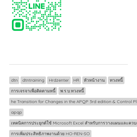
dtn
dtntraining
Hrdzenter
HR
หัวหน้างาน
ทวงหนี้
การเจรจาเพื่อติดตามหนี้
พ.ร.บ.ทวงหนี้
he Transition for Changes in the APQP 3rd edition & Control P
apqp
เทคนิคการประยุกต์ใช้ Microsoft Excel สำหรับการวางแผนและควบ
การเพิ่มประสิทธิภาพงานด้วย HO-REN-SO