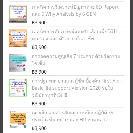
เทคนิคการวิเคราะห์ปัญหาด้วย 8D Report
และ 5 Why Analysis by 5 GEN
฿3,900
เทคนิคการสัมภาษณ์และคัดเลือกเพื่อให้ได้
คน “เก่ง และ ดี” อย่างมืออาชีพ
฿3,900
การลดความสูญเสีย 7 ประการ ด้วยกิจกรรม
ไคเซ็น
฿3,900
การปฐมพยาบาลและกู้ชีพเบื้องต้น First Aid –
Basic life support Version 2020 รับใบ
วุฒิบัตรทุกที่นั่ง !!!
฿3,900
เจาะลึก เอกสารสัญญา ระเบียบปฎิบัติ 39
ประเด็น ที่นายจ้าง และ HR ห้ามพลาด
฿3,900