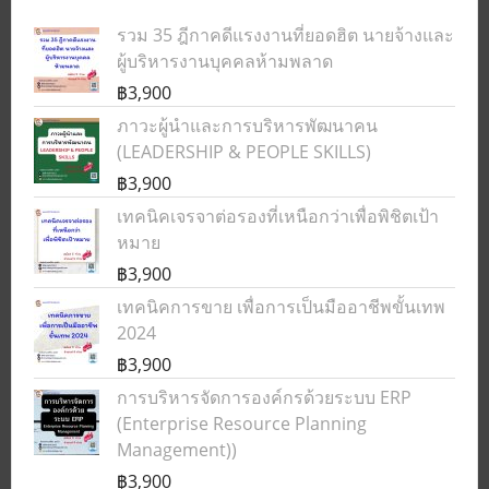
รวม 35 ฎีกาคดีแรงงานที่ยอดฮิต นายจ้างและ
ผู้บริหารงานบุคคลห้ามพลาด
฿3,900
ภาวะผู้นำและการบริหารพัฒนาคน
(LEADERSHIP & PEOPLE SKILLS)
฿3,900
เทคนิคเจรจาต่อรองที่เหนือกว่าเพื่อพิชิตเป้า
หมาย
฿3,900
เทคนิคการขาย เพื่อการเป็นมืออาชีพขั้นเทพ
2024
฿3,900
การบริหารจัดการองค์กรด้วยระบบ ERP
(Enterprise Resource Planning
Management))
฿3,900