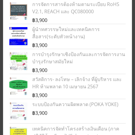
การจัดการสารต้องห้ามตามระเบียบ RoHS
V2.1, REACH และ QC080000
฿3,900
ผู้นำทศวรรษใหม่และเทคนิคการ
สื่อสาร(ระดับหัวหน้างาน)
฿3,900
การบำรุงรักษาเชิงป้องกันและการจัดการงาน
บำรุงรักษาสมัยใหม่
฿3,900
สวัสดิการ- ลงโทษ – เลิกจ้าง ที่ผู้บริหาร และ
HR ห้ามพลาด 10 เมษายน 2567
฿3,900
ระบบป้องกันความผิดพลาด (POKA YOKE)
฿3,900
เทคนิคการจัดทำโครงสร้างเงินเดือน (ภาค