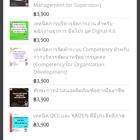
Management for Supervisor)
฿3,900
เทคนิคการบริหารจัดการงาน สำหรับ
พนักงานธุรการ มือโปร ยุค Digital 4.0
฿3,900
เทคนิคการจัดทำระบบ Competency สำหรับ
การบริหารพัฒนาทรัพยากรบุคคล
(Competency for Organization
Development)
฿3,900
ทักษะการนำเสนอผลิตภัณฑ์อย่างมืออาชีพ
฿3,900
เทคนิค QCC และ KAIZEN ที่มีประสิทธิภาพ
฿3,900