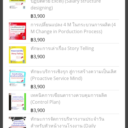
ปฏิบัติด้วย Excel) (Salary structure
designing)
฿3,900
การเปลี่ยนแปลง 4 M ในกระบวนการผลิต (4
M Change in Porduction Process)
฿3,900
ทักษะการเล่าเรื่อง Story Telling
฿3,900
ทักษะบริการเชิงรุก สู่การสร้างความเป็นเลิศ
(Proactive Service Mind)
฿3,900
เทคนิคการเขียนตารางควบคุมการผลิต
(Control Plan)
฿3,900
ทักษะการจัดการบริหารงานประจำวัน
สำหรับหัวหน้างานโรงงาน (Daily