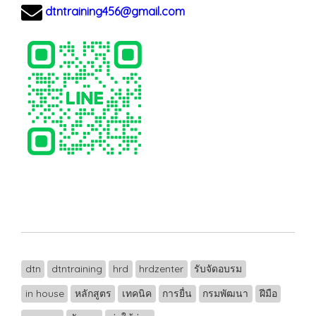
dtntraining456@gmail.com
dtn
dtntraining
hrd
hrdzenter
รับจัดอบรม
in house
หลักสูตร
เทคนิค
การยื่น
กรมพัฒนา
ฝีมือ