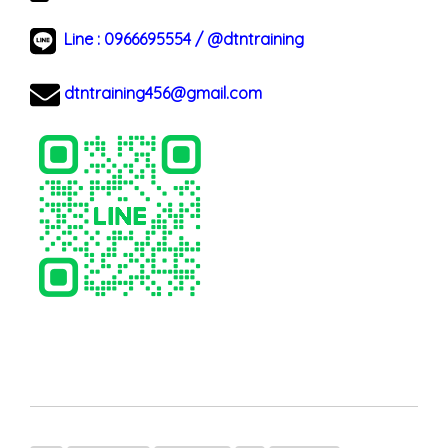
Line :
0966695554
/
@dtntraining
dtntraining456@gmail.com