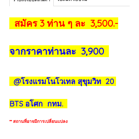
สมัคร 3 ท่าน ๆ ละ 3,500.-
จากราคาท่านละ 3,900
@โรงแรมโนโวเทล สุขุมวิท 20
BTS อโศก กทม.
** สถานที่อาจมีการเปลี่ยนแปลง