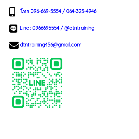
โทร 096-669-5554 / 064-325-4946
Line :
0966695554
/
@dtntraining
dtntraining456@gmail.com