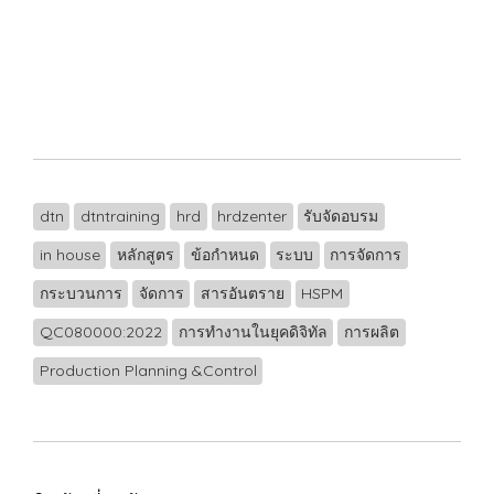
dtn
dtntraining
hrd
hrdzenter
รับจัดอบรม
in house
หลักสูตร
ข้อกำหนด
ระบบ
การจัดการ
กระบวนการ
จัดการ
สารอันตราย
HSPM
QC080000:2022
การทำงานในยุคดิจิทัล
การผลิต
Production Planning &Control