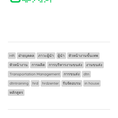
HR
ฝ่ายบุคคล
ภาวะผู้นำ
ผู้นำ
หัวหน้างานขั้นเทพ
หัวหน้างาน
การผลิต
การบริหารงานขนส่ง
งานขนส่ง
Transportation Management
การขนส่ง
dtn
dtntraining
hrd
hrdzenter
รับจัดอบรม
in house
หลักสูตร