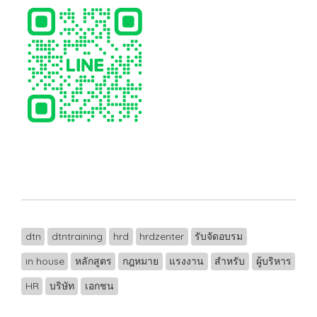
dtn
dtntraining
hrd
hrdzenter
รับจัดอบรม
in house
หลักสูตร
กฎหมาย
แรงงาน
สำหรับ
ผู้บริหาร
HR
บริษัท
เอกชน