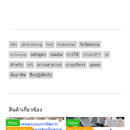
dtn
dtntraining
hrd
hrdzenter
รับจัดอบรม
in house
หลักสูตร
เทคนิค
การใช้
ChatGPT
AI
สำหรับ
HR
ความสามารถ
งานบริหาร
บุคคล
มืออาชีพ
ฝึกปฎิบัติจริง
สินค้าเกี่ยวข้อง
New
New