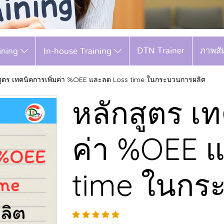
DTN Trainer
ภาพสั
aining
In-house Training
สูตร เทคนิคการเพิ่มค่า %OEE และลด Loss time ในกระบวนการผลิต
หลักสูตร เท
ค่า %OEE 
time ในกร