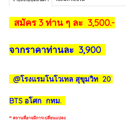
สมัคร 3 ท่าน ๆ ละ 3,500.-
จากราคาท่านละ 3,900
@โรงแรมโนโวเทล สุขุมวิท 20
BTS อโศก กทม.
** สถานที่อาจมีการเปลี่ยนแปลง