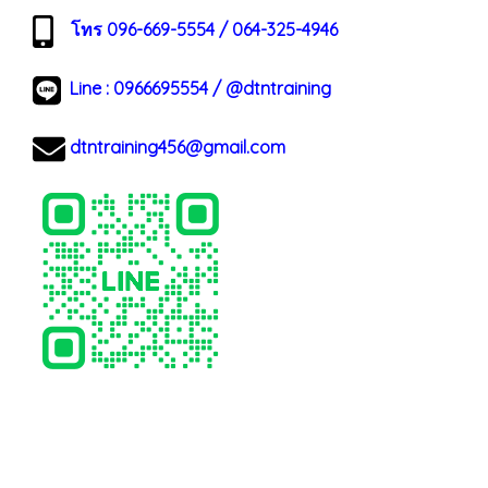
โทร 096-669-5554 / 064-325-4946
Line :
0966695554
/
@dtntraining
dtntraining456@gmail.com