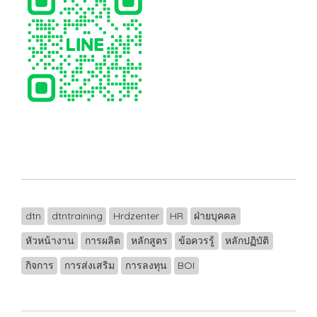
dtn
dtntraining
Hrdzenter
HR
ฝ่ายบุคคล
หัวหน้างาน
การผลิต
หลักสูตร
ข้อควรรู้
หลักปฏิบัติ
กิจการ
การส่งเสริม
การลงทุน
BOI