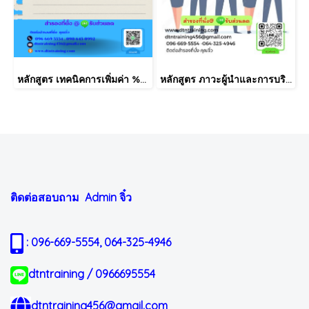
หลักสูตร เทคนิคการเพิ่มค่า %OEE และลด Loss time ในกระบวนการผลิต
หลักสูตร ภาวะผู้นำและการบริหารพัฒนาคน (LEADERSHIP & PEOPLE SKILLS)
ติดต่อสอบถาม Admin
จิ๋ว
: 096-669-5554, 064-325-4946
dtntraining / 0966695554
dtntraining456@gmail.com