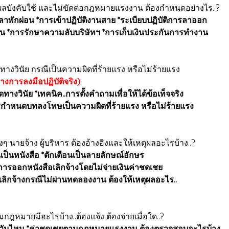
้มีผลบังคับใช้ และไม่ขัดต่อกฎหมายแรงงาน ต้องกำหนดอย่างไร..?
รลาพักผ่อน *การเข้าปฏิบัติงานสาย *ระเบียบปฏิบัติการลาออก
ยงาน *การรักษาความลับบริษัทฯ *การเก็บเงินประกันการทำงาน
ินัย กรณีเป็นความผิดที่ร้ายแรง หรือไม่ร้ายแรง
่างการลงมือปฏิบัติจริง)
วินัย *เทคนิค..การตั้งคำถามเพื่อให้ได้ข้อเท็จจริง
กำหนดบทลงโทษเป็นความผิดที่ร้ายแรง หรือไม่ร้ายแรง
ายจ้าง ผู้บริหาร ต้องอ้างอิงและให้เหตุผลอะไรบ้าง..?
เป็นหนังสือ *ตักเตือนเป็นลายลักษณ์อักษร
 *การออกหนังสือเลิกจ้างโดยไม่จ่ายเงินค่าชดเชย
อเลิกจ้างกรณีไม่ผ่านทดลองงาน ต้องให้เหตุผลอะไร..
มกฎหมายมีอะไรบ้าง..ต้องแจ้ง ต้องจ่ายเมื่อใด..?
แจ้งวันไหน *ค่าชดเชยตามกฎหมายแรงงาน ต้องตรวจสอบอะไรบ้าง..