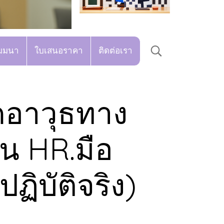
มมนา
ใบเสนอราคา
ติดต่อเรา
ิดอาวุธทาง
็น HR.มือ
ฏิบัติจริง)