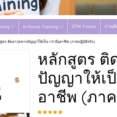
DTN Trainer
ภาพสั
aining
In-house Training
สูตร ติดอาวุธทางปัญญาให้เป็น HR.มืออาชีพ (ภาคปฏิบัติจริง)
หลักสูตร ต
ปัญญาให้เป
อาชีพ (ภาคป