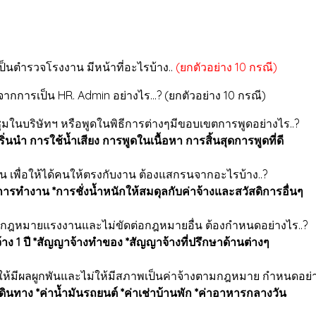
าเป็นตำรวจโรงงาน มีหน้าที่อะไรบ้าง..
(ยกตัวอย่าง 10 กรณี)
การเป็น HR. Admin อย่างไร...? (ยกตัวอย่าง 10 กรณี)
ุมในบริษัทฯ หรือพูดในพิธีการต่างๆมีขอบเขตการพูดอย่างไร..?
่นนำ การใช้น้ำเสียง การพูดในเนื้อหา การสิ้นสุดการพูดที่ดี
น เพื่อให้ได้คนให้ตรงกับงาน ต้องแสกรนจากอะไรบ้าง..?
ทำงาน *การชั่งน้ำหนักให้สมดุลกับค่าจ้างและสวัสดิการอื่นๆ
ามกฎหมายแรงงานและไม่ขัดต่อกฎหมายอื่น ต้องกำหนดอย่างไร..?
ง 1 ปี *สัญญาจ้างทำของ *สัญญาจ้างที่ปรึกษาด้านต่างๆ
่ให้มีผลผูกพันและไม่ให้มีสภาพเป็นค่าจ้างตามกฎหมาย กำหนดอย่า
เดินทาง *ค่าน้ำมันรถยนต์ *ค่าเช่าบ้านพัก *ค่าอาหารกลางวัน