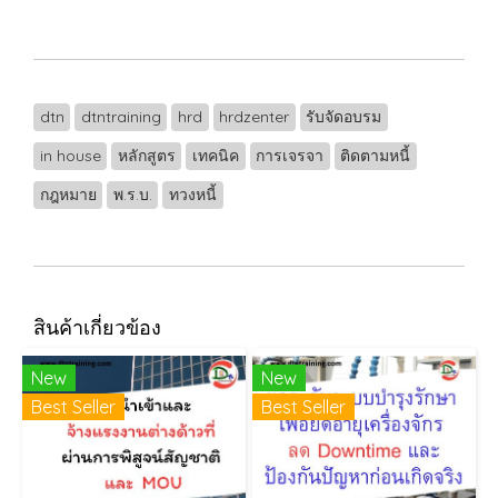
dtn
dtntraining
hrd
hrdzenter
รับจัดอบรม
in house
หลักสูตร
เทคนิค
การเจรจา
ติดตามหนี้
กฎหมาย
พ.ร.บ.
ทวงหนี้
สินค้าเกี่ยวข้อง
New
New
Best Seller
Best Seller