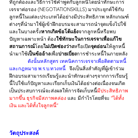
ที่ถูกต้องและวิธีการใช้คำพูดกับลูกหนี้โดยนำทักษะการ
เจรจาต่อรอง (NEGOTIATIONSKILLS) มาประยุกต์ใช้กับ
ลูกหนี้ในแต่ละประเภทได้อย่างมีประสิทธิภาพ หลักเกณฑ์
ต่างๆที่นำมาใช้ผู้เข้าฝึกอบรมจะสามารถนำจุดแข็งไปใช้
และในบางครั้ง
หากเกิดข้อโต้แย้ง
จากลูกหนี้หรือพบ
ปัญหาเฉพาะหน้า ต้อง
ใช้ทักษะในการเจรจาเพื่อแก้ไข
สถานการณ์
โดย
ไม่เปิดช่องว่าง
หรือเปิด
จุดอ่อน
ให้ลูกหนี้
นำมาใช้
เป็นข้ออ้าง
เพื่อ
บ่ายเบี่ยง
การชำระหนี้ในภายหลัง
ดังนั้นหลักสูตร เทคนิคการเจรจาเพื่อติดตามหนี้
และกฎหมาย พ.ร.บ.ทวงหนี้
จึงเป็นสิ่งสำคัญที่ผู้เข้าร่วม
ฝึกอบรมสามารถเรียนรู้และนำทักษะต่างๆจากการเรียนรู้
นี้ไปใช้แก้ปัญหาและเรียกเก็บเงินได้อย่างต่อเนื่องจนเกิด
เป็นประสบการณ์จะส่งผลให้การจัดเก็บหนี้
มีประสิทธิภาพ
มากขึ้น ธุรกิจมีสภาพคล่อง
และ มีกำไรโดยที่จะ
"ได้ทั้ง
เงิน และได้ทั้งใจลูกหนี้"
วัตถุประสงค์