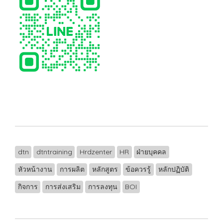
dtn
dtntraining
Hrdzenter
HR
ฝ่ายบุคคล
หัวหน้างาน
การผลิต
หลักสูตร
ข้อควรรู้
หลักปฏิบัติ
กิจการ
การส่งเสริม
การลงทุน
BOI