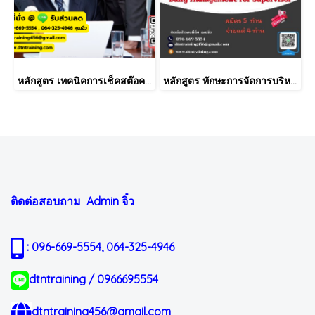
หลักสูตร เทคนิคการเช็คสต๊อคสินค้าอย่างมีประสิทธิภาพ
หลักสูตร ทักษะการจัดการบริหารงานประจำวัน สำหรับหัวหน้างานโรงงาน (Daily Management for Supervisor)
ติดต่อสอบถาม Admin
จิ๋ว
: 096-669-5554, 064-325-4946
dtntraining / 0966695554
dtntraining456@gmail.com