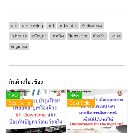
dtn
dtntraining
hrd
hrdzenter
รับจัดอบรม
in house
หลักสูตร
เทคนิค
ปิดการขาย
สำหรับ
Sales
Engineer
สินค้าเกี่ยวข้อง
New
New
Best Seller
Best Seller