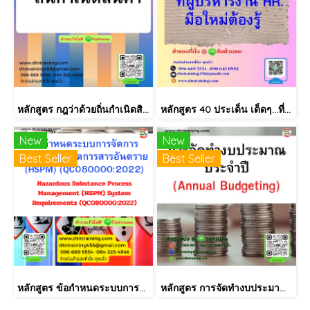
หลักสูตร กฎว่าด้วยถิ่นกำเนิดสินค้า (Rules of Origin)
หลักสูตร 40 ประเด็น เด็ดๆ...ที่ผู้บริหารงาน HR.ต้องรู้ **พร้อมให้คำปรึกษา ฟรี!! หลังสัมมนา ไม่มีค่าใช้จ่ายเพิ่ม
New
New
Best Seller
Best Seller
หลักสูตร ข้อกำหนดระบบการจัดการกระบวนการจัดการสารอันตราย (HSPM) (QC080000:2022)
หลักสูตร การจัดทำงบประมาณประจำปี (Annual Budgeting)