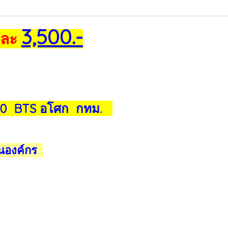
3,500.-
านละ
 20 BTS อโศก กทม.
ในองค์กร