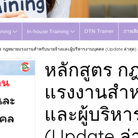
DTN Trainer
ภาพสั
aining
In-house Training
ตร กฎหมายแรงงานสำหรับนายจ้างและผู้บริหารงานบุคคล (Update ล่าสุด)
หลักสูตร 
แรงงานสำห
และผู้บริห
(Update ล่า