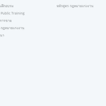
านฝึกอบรม
หลักสูตร กฎหมายแรงงาน
 Public Training
รการขาย
ร กฎหมายแรงงาน
มนา