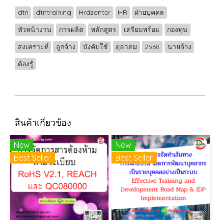
dtn
dtntraining
Hrdzenter
HR
ฝ่ายบุคคล
หัวหน้างาน
การผลิต
หลักสูตร
เตรียมพร้อม
กองทุน
สงเคราะห์
ลูกจ้าง
บังคับใช้
ตุลาคม
2568
นายจ้าง
ต้องรู้
สินค้าเกี่ยวข้อง
New
New
Best Seller
Best Seller