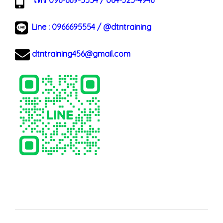
โทร 096-669-5554 / 064-325-4946
Line :
0966695554
/
@dtntraining
dtntraining456@gmail.com