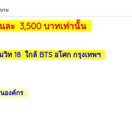
อบรม
นละ 3,500 บาทเท่านั้น
ิท 18 ใกล้ BTS อโศก กรุงเทพฯ
 ในองค์กร