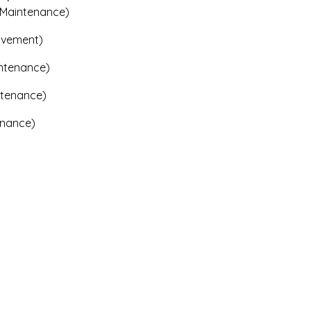
Maintenance)
ovement)
ntenance)
tenance)
enance)