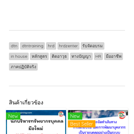
dtn
dtntraining
hrd
hrdzenter
รับจัดอบรม
in house
หลักสูตร
ติดอาวุธ
ทางปัญญา
HR
มืออาชีพ
ภาคปฏิบัติจริง
สินค้าเกี่ยวข้อง
New
New
Best Seller