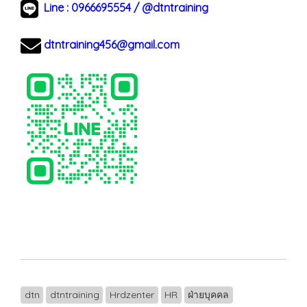
Line :
0966695554
/
@dtntraining
dtntraining456@gmail.com
dtn
dtntraining
Hrdzenter
HR
ฝ่ายบุคคล