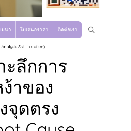
มมนา
ใบเสนอราคา
ติดต่อเรา
nalysis Skill in action)
จาะลึกการ
หง้าของ
งจุดตรง
oot Cause