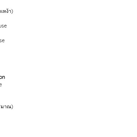
เหง้า)
use
se
ion
e
ิมาณ)