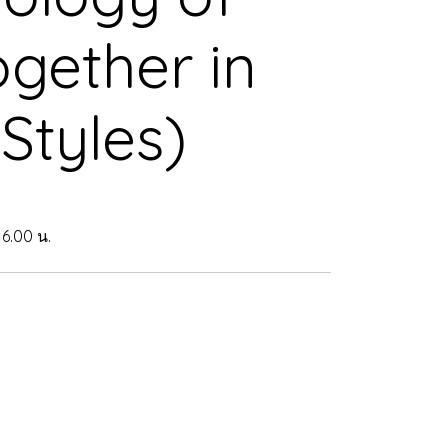
gether in
Styles)
16.00 น.