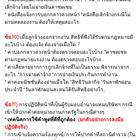
เลิกจ้างโดยไม่จ่ายเงินค่าชดเชย
* หนังสือแจ้งการบอกกล่าวล่วงหน้า *หนังสือเลิกจ้างกรณีไม่
ผ่านทดลองงาน ต้องให้เหตุผลอะไร.
ข้อ.10)
เมื่อลูกจ้างออกจากงาน สิทธิที่พึงได้รับตามกฎหมายมี
อะไรบ้าง..ต้องแจ้ง ต้องจ่ายเมื่อใด..?
* ค่าบอกกล่าวล่วงหน้าต้องตรวจสอบอะไรบ้าง..*ค่าชดเชย
ตามกฎหมายแรงงาน ต้องตรวจสอบอะไรบ้าง..
* ค่าเสียหายจากการถูกเลิกจ้างที่ไม่เป็นธรรม พิจารณาจาก
อะไร..*การจ่ายค่าจ้าง *การจ่ายเงินประกันการทำงาน
* ค่าคอมมิชชั่นต้องจ่ายเมื่อใด..*สิทธิวันลากิจ *วันลาพักผ่อน
ประจำปี *วันลาพักผ่อนสะสมได้รับสิทธิอย่างไร..
ข้อ.11)
การปฏิบัติหน้าที่เป็นผู้รับมอบอำนาจแทนบริษัทฯ กรณี
เข้าให้ปากคำต่อหน่วยงานภาครัฐในกรณีต่างๆ
*
เทคนิคการใช้คำพูดที่ดีที่ถูกต้อง
(ยกตัวอย่างการลงมือ
ปฏิบัติจริง)
* การเข้าแจ้งความร้องทุกข์/การให้ปากคำที่สถานีตำรวจ (ใน