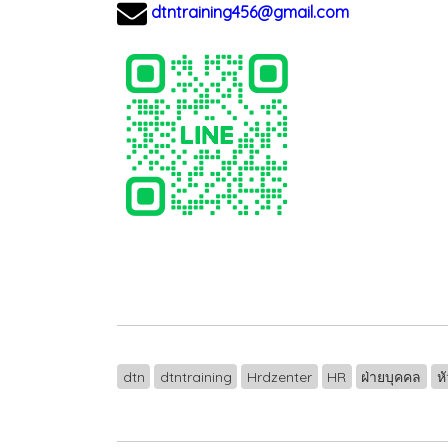
dtntraining456@gmail.com
dtn
dtntraining
Hrdzenter
HR
ฝ่ายบุคคล
ห