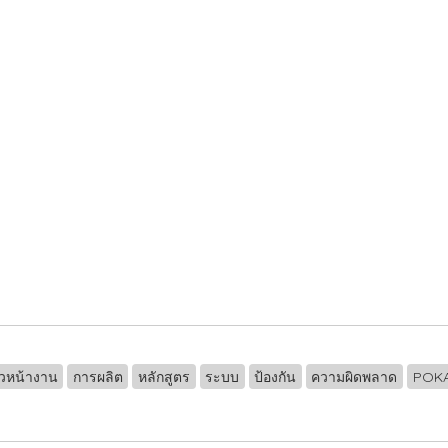
ัวหน้างาน
การผลิต
หลักสูตร
ระบบ
ป้องกัน
ความผิดพลาด
POK