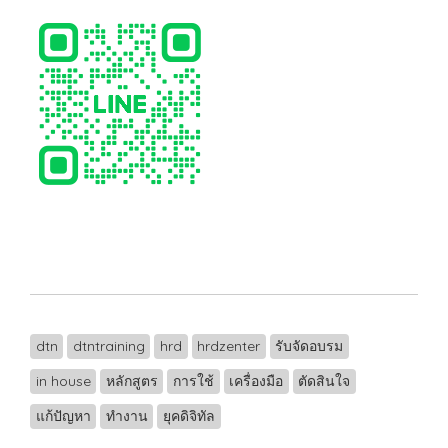
dtn
dtntraining
hrd
hrdzenter
รับจัดอบรม
in house
หลักสูตร
การใช้
เครื่องมือ
ตัดสินใจ
แก้ปัญหา
ทำงาน
ยุคดิจิทัล