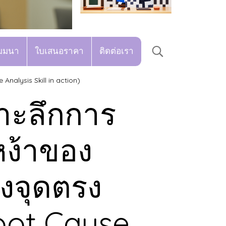
มมนา
ใบเสนอราคา
ติดต่อเรา
nalysis Skill in action)
จาะลึกการ
หง้าของ
งจุดตรง
oot Cause