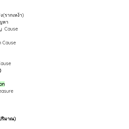
ง(รากเหง้า)
ัญหา
ify Cause
n Cause
ot Cause
)
ion
easure
ปริมาณ)