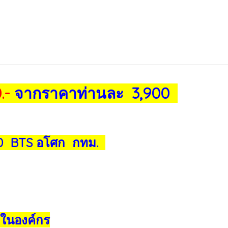
.-
จากราคาท่านละ 3,900
20 BTS อโศก กทม.
 ในองค์กร