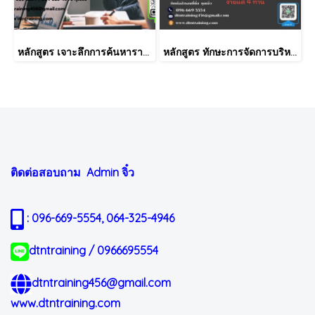
หลักสูตร เจาะลึกการค้นหารากเหง้าของปัญหาให้ตรงจุดตรงประเด็น (Root Cause Analysis Skill in action)
หลักสูตร ทักษะการจัดการบริหารงานประจำวัน สำหรับหัวหน้างานโรงงาน (Daily Management for Supervisor)
ติดต่อสอบถาม Admin
จิ๋ว
: 096-669-5554, 064-325-4946
dtntraining / 0966695554
dtntraining456@gmail.com
www.dtntraining.com