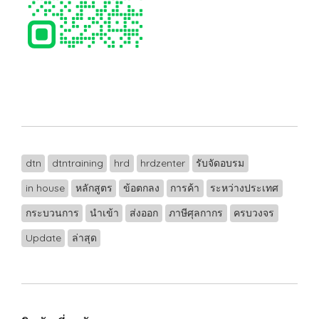
dtn
dtntraining
hrd
hrdzenter
รับจัดอบรม
in house
หลักสูตร
ข้อตกลง
การค้า
ระหว่างประเทศ
กระบวนการ
นำเข้า
ส่งออก
ภาษีศุลกากร
ครบวงจร
Update
ล่าสุด