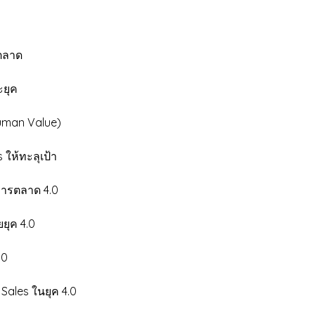
ลาด
ยุค
an Value)
ห้ทะลุเป้า
รตลาด 4.0
ค 4.0
.0
es ในยุค 4.0