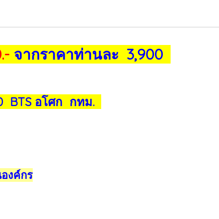
.-
จากราคาท่านละ 3,900
20 BTS อโศก กทม.
นองค์กร