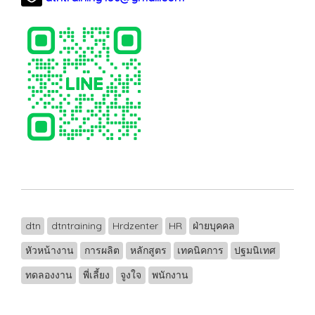
dtn
dtntraining
Hrdzenter
HR
ฝ่ายบุคคล
หัวหน้างาน
การผลิต
หลักสูตร
เทคนิคการ
ปฐมนิเทศ
ทดลองงาน
พี่เลี้ยง
จูงใจ
พนักงาน