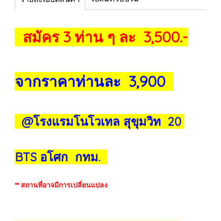
สมัคร 3 ท่าน ๆ ละ 3,500.-
จากราคาท่านละ 3,900
@โรงแรมโนโวเทล สุขุมวิท 20
BTS อโศก กทม.
** สถานที่อาจมีการเปลี่ยนแปลง