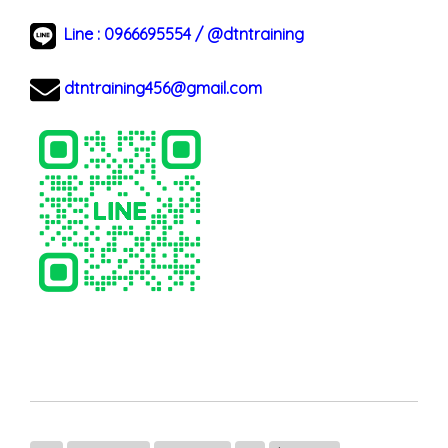
Line :
0966695554
/
@dtntraining
dtntraining456@gmail.com