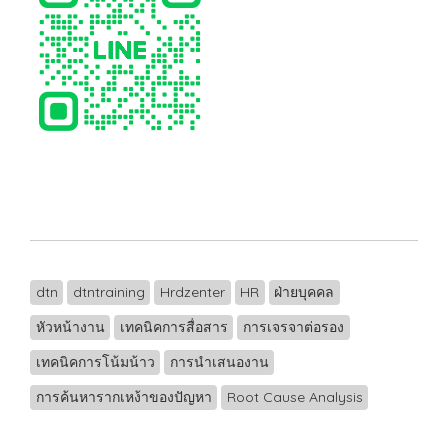
dtn
dtntraining
Hrdzenter
HR
ฝ่ายบุคคล
หัวหน้างาน
เทคนิคการสื่อสาร
การเจรจาต่อรอง
เทคนิคการโน้มน้าว
การนำเสนองาน
การค้นหารากเหง้าของปัญหา
Root Cause Analysis