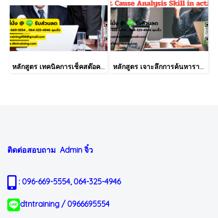
หลักสูตร เทคนิคการเช็คสต๊อคสินค้าอย่างมีประสิทธิภาพ
หลักสูตร เจาะลึกการค้นหารากเหง้าของปัญหาให้ตรงจุดตรงประเด็น (Root Cause Analysis Skill in action)
ติดต่อสอบถาม Admin
จิ๋ว
: 096-669-5554, 064-325-4946
dtntraining / 0966695554