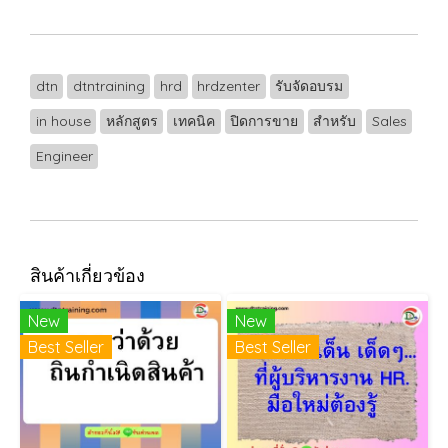
dtn
dtntraining
hrd
hrdzenter
รับจัดอบรม
in house
หลักสูตร
เทคนิค
ปิดการขาย
สำหรับ
Sales
Engineer
สินค้าเกี่ยวข้อง
New
New
Best Seller
Best Seller