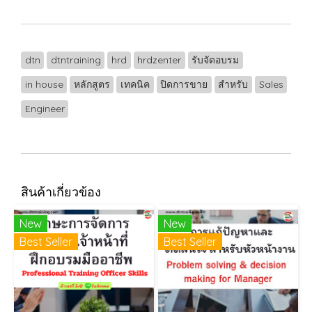
dtn
dtntraining
hrd
hrdzenter
รับจัดอบรม
in house
หลักสูตร
เทคนิค
ปิดการขาย
สำหรับ
Sales
Engineer
สินค้าเกี่ยวข้อง
New
New
Best Seller
Best Seller