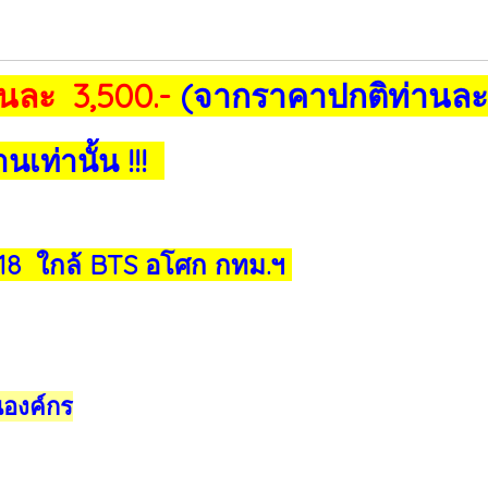
นละ 3,500.-
(จากราคาปกติท่านละ
เท่านั้น !!!
18 ใกล้ BTS อโศก กทม.ฯ
นองค์กร