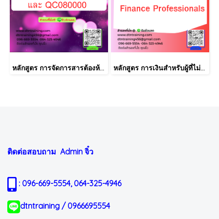
หลักสูตร การจัดการสารต้องห้ามตามระเบียบ RoHS V2.1, REACH และ QC080000
หลักสูตร การเงินสำหรับผู้ที่ไม่ได้มีวิชาชีพด้านการเงิน (Finance for Non-Finance Professionals)
ติดต่อสอบถาม Admin
จิ๋ว
: 096-669-5554, 064-325-4946
dtntraining / 0966695554