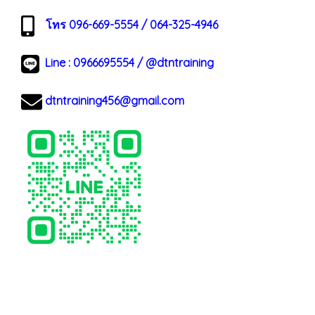
โทร 096-669-5554 / 064-325-4946
Line :
0966695554
/
@dtntraining
dtntraining456@gmail.com