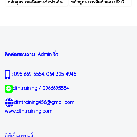
หลักสูตร เทคนิคการจัดทำเส้นทางการฝึกอบรม และการพัฒนาบุคลากร เป็นรายบุคคลอย่างเป็นระบบ Effective Training and Development Road Map & IDP Implementation
หลักสูตร การจัดทำและปรับใช้ SKILLS MATRIX อย่างได้ผล Skill Matrix Setting & Implementation
ติดต่อสอบถาม Admin
จิ๋ว
: 096-669-5554, 064-325-4946
dtntraining / 0966695554
dtntraining456@gmail.com
www.dtntraining.com
ดีทีเอ็นเทรนนิ่ง