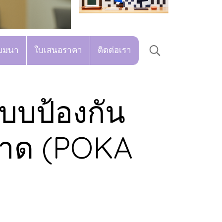
มมนา
ใบเสนอราคา
ติดต่อเรา
ะบบป้องกัน
าด (POKA