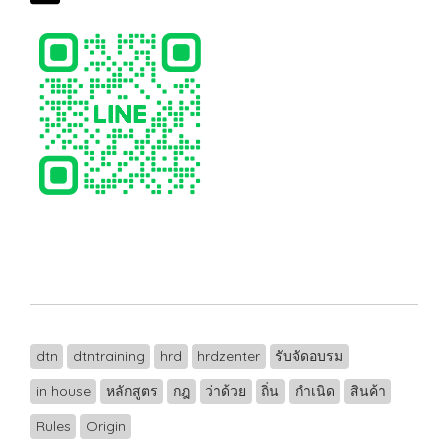
dtn
dtntraining
hrd
hrdzenter
รับจัดอบรม
in house
หลักสูตร
กฎ
ว่าด้วย
ถิ่น
กำเนิด
สินค้า
Rules
Origin