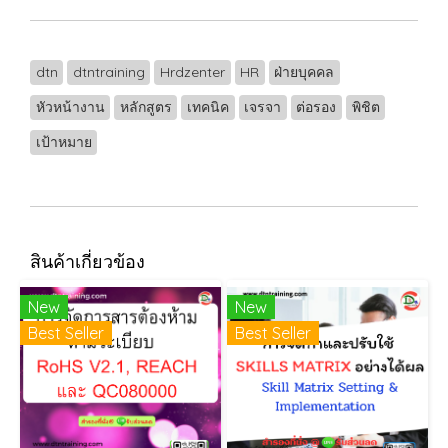
dtn
dtntraining
Hrdzenter
HR
ฝ่ายบุคคล
หัวหน้างาน
หลักสูตร
เทคนิค
เจรจา
ต่อรอง
พิชิต
เป้าหมาย
สินค้าเกี่ยวข้อง
New
New
Best Seller
Best Seller