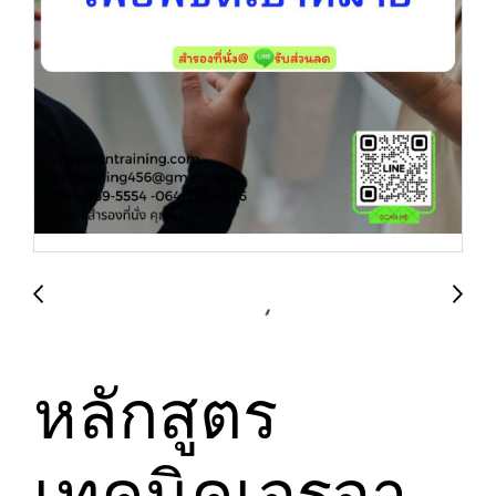
หลักสูตร
เทคนิคเจรจา