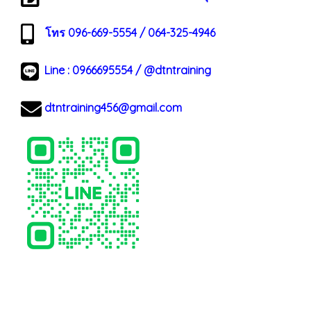
โทร 096-669-5554 / 064-325-4946
Line :
0966695554
/
@dtntraining
dtntraining456@gmail.com