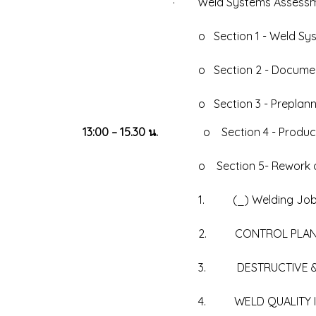
· Weld Systems Assessment (การ
o Section 1 - Weld System Proces
o Section 2 - Documentation (ระ
o Section 3 - Preplanning / Quali
13:00 – 15.30 น.
o Section 4 - Produc
o Section 5- Rework or Scrap Proce
1. (_) Welding Job Audit ตามประ
2. CONTROL PLAN (แผน
3. DESTRUCTIVE & NONDESTRUCT
4. WELD QUALITY INSPECTION