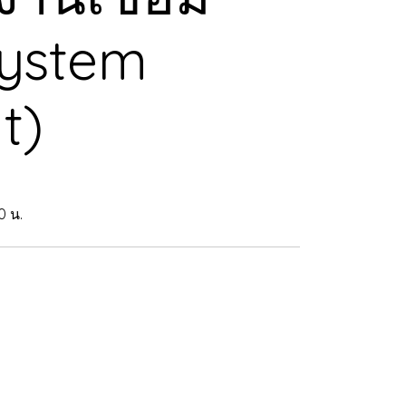
System
t)
0 น.