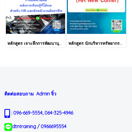
หลักสูตร เจาะลึกการพัฒนาบุคลากรแบบ 70:20:10 และการติดตามผลหลังการเรียนรู้ที่ได้ผล สำหรับ HR และหัวหน้างานมืออาชีพ
หลักสูตร นักบริหารทรัพยากรบุคคลมือใหม่ (HR New Comer)
ติดต่อสอบถาม Admin
จิ๋ว
: 096-669-5554, 064-325-4946
dtntraining / 0966695554