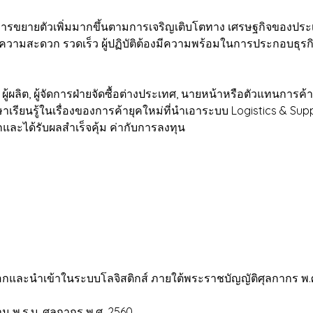
ขยายตัวเพิ่มมากขึ้นตามการเจริญเติบโตทาง เศรษฐกิจของประ
ีความสะดวก รวดเร็ว ผู้ปฏิบัติต้องมีความพร้อมในการประกอบธุร
 ผู้ผลิต, ผู้จัดการฝ่ายจัดซื้อต่างประเทศ, นายหน้าหรือตัวแทนการค้า, ร
ษาเรียนรู้ในเรื่องของการค้ายุคใหม่ที่นำเอาระบบ Logistics & Su
กและได้รับผลสำเร็จคุ้ม ค่ากับการลงทุน
อกและนำเข้าในระบบโลจิสติกส์ ภายใต้พระราชบัญญัติศุลกากร พ.
ม พ.ร.บ. ศุลกากร พ.ศ. 2560